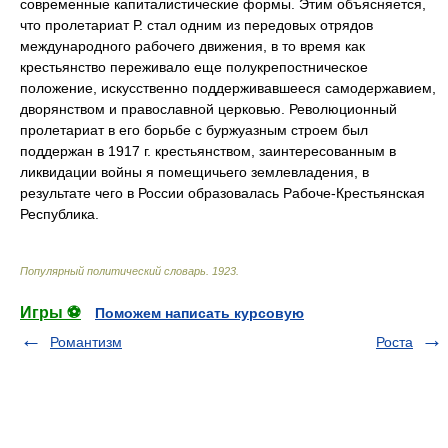
современные капиталистические формы. Этим объясняется,
что пролетариат Р. стал одним из передовых отрядов
международного рабочего движения, в то время как
крестьянство переживало еще полукрепостническое
положение, искусственно поддерживавшееся самодержавием,
дворянством и православной церковью. Революционный
пролетариат в его борьбе с буржуазным строем был
поддержан в 1917 г. крестьянством, заинтересованным в
ликвидации войны я помещичьего землевладения, в
результате чего в России образовалась Рабоче-Крестьянская
Республика.
Популярный политический словарь
.
1923
.
Игры ⚽
Поможем написать курсовую
Романтизм
Роста