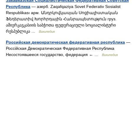
Закавказская Социалистическая Федеративная Советская
Республика
— азерб. Zaqafqaziya Sovet Federativ Sosialist
Respublikası арм. Անդրկովկասյան Սոցիալիստական
Ֆեդերատիվ Խորհրդային Հանրապետություն груз.
ამიერკავკასიის საბჭოთა ფედერაციული სოციალისტური
რესპუბლიკა …
Википедия
Российская демократическая федеративная республика
—
Россійская Демократическая Федеративная Республика
Несостоявшееся государство, федерация ← …
Википедия